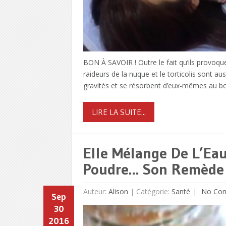
BON À SAVOIR ! Outre le fait qu’ils provoque
raideurs de la nuque et le torticolis sont a
gravités et se résorbent d’eux-mêmes au b
LIRE LA SUITE...
Elle Mélange De L’Eau
Poudre… Son Remède 
Auteur:
Alison
|
Catégorie:
Santé
No Co
Sep
30
2016