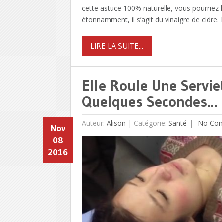
cette astuce 100% naturelle, vous pourriez l
étonnamment, il s’agit du vinaigre de cidre
LIRE LA SUITE...
Elle Roule Une Servie
Quelques Secondes… L
Auteur:
Alison
|
Catégorie:
Santé
No Co
Nov
08
2016