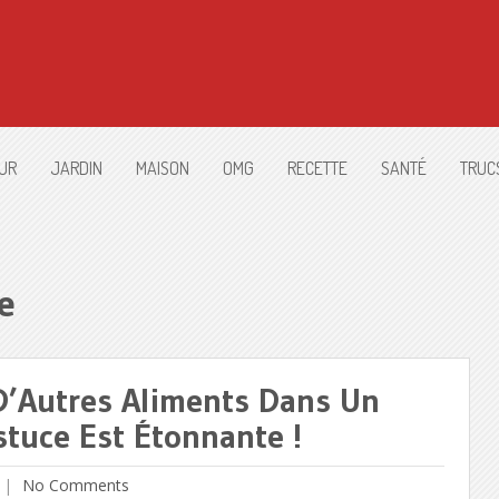
UR
JARDIN
MAISON
OMG
RECETTE
SANTÉ
TRUC
e
 D’Autres Aliments Dans Un
tuce Est Étonnante !
No Comments