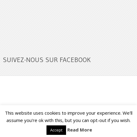
SUIVEZ-NOUS SUR FACEBOOK
This website uses cookies to improve your experience. We'll
Buzz Ultra
Copyright © 2026.
Back to Top ↑
assume you're ok with this, but you can opt-out if you wish.
Read More
Accept
Français
English
(
Anglais
)