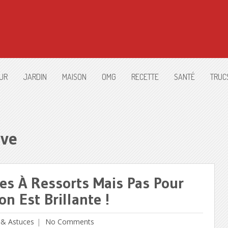
UR
JARDIN
MAISON
OMG
RECETTE
SANTÉ
TRUC
ive
gles À Ressorts Mais Pas Pour
n Est Brillante !
 & Astuces
No Comments