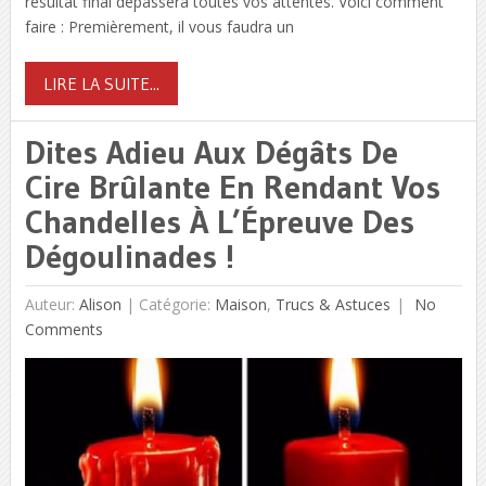
résultat final dépassera toutes vos attentes. Voici comment
faire : Premièrement, il vous faudra un
LIRE LA SUITE...
Dites Adieu Aux Dégâts De
Cire Brûlante En Rendant Vos
Chandelles À L’Épreuve Des
Dégoulinades !
Auteur:
Alison
|
Catégorie:
Maison
,
Trucs & Astuces
No
Comments