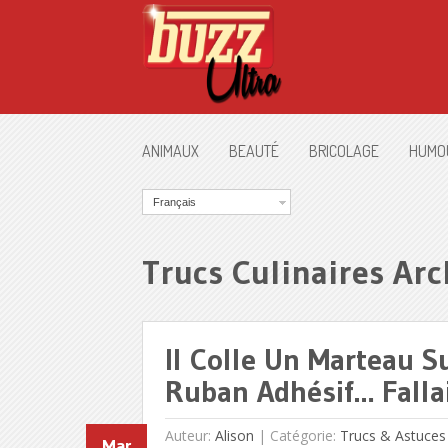
ANIMAUX
BEAUTÉ
BRICOLAGE
HUMO
Français
Trucs Culinaires Arc
Il Colle Un Marteau S
Ruban Adhésif… Fallai
Auteur:
Alison
|
Catégorie:
Trucs & Astuces
Mar