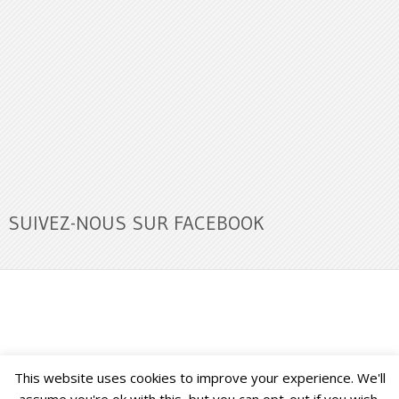
SUIVEZ-NOUS SUR FACEBOOK
This website uses cookies to improve your experience. We'll
Buzz Ultra
Copyright © 2026.
Back to Top ↑