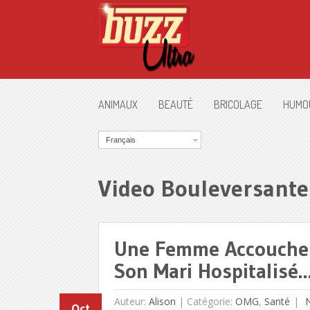
ANIMAUX
BEAUTÉ
BRICOLAGE
HUMO
Français
Video Bouleversante
Une Femme Accouche
Son Mari Hospitalisé…
Auteur:
Alison
|
Catégorie:
OMG
,
Santé
N
Oct