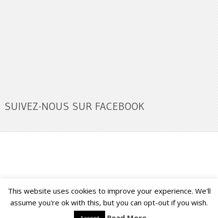
SUIVEZ-NOUS SUR FACEBOOK
This website uses cookies to improve your experience. We'll
Buzz Ultra
Copyright © 2026.
Back to Top ↑
assume you're ok with this, but you can opt-out if you wish.
Read More