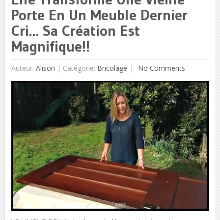
Porte En Un Meuble Dernier
Cri… Sa Création Est
Magnifique!!
Auteur:
Alison
|
Catégorie:
Bricolage
No Comments