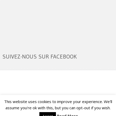
SUIVEZ-NOUS SUR FACEBOOK
This website uses cookies to improve your experience. We'll
Buzz Ultra
Copyright © 2026.
Back to Top ↑
assume you're ok with this, but you can opt-out if you wish.
Read More