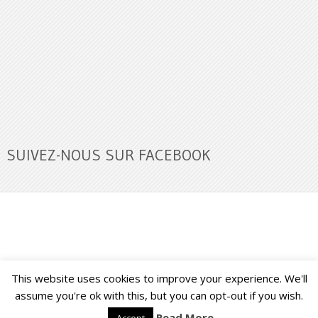
SUIVEZ-NOUS SUR FACEBOOK
This website uses cookies to improve your experience. We'll
Buzz Ultra
Copyright © 2026.
Back to Top ↑
assume you're ok with this, but you can opt-out if you wish.
Read More