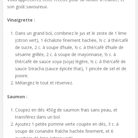
son goût savoureux.
Vinaigrette :
Dans un grand bol, combinez le jus et le zeste de 1 lime
(citron vert), 1 échalote finement hachée, ½ c. à thé/café
de sucre, 2 c. à soupe d’huile, ½ c. à thé/café d’huile de
sésame grillée, 2 c. à soupe de mayonnaise, ½ c. à
thé/café de sauce soya (soja) légère, ½ c. à thé/café de
sauce Sriracha (sauce épicée thaï), 1 pincée de sel et de
poivre.
Mélangez le tout et réservez.
Saumon :
Coupez en dés 450g de saumon frais sans peau, et
transférez dans un bol.
Ajoutez 1 petite pomme verte coupée en dés, 3 c. à
soupe de coriandre fraîche hachée finement, et 6