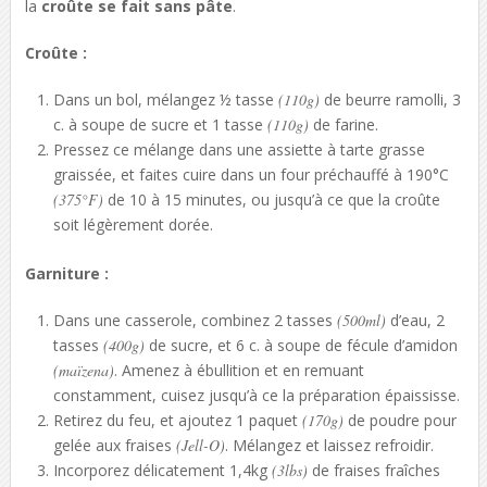
la
croûte se fait sans pâte
.
Croûte :
Dans un bol, mélangez ½ tasse
(110g)
de beurre ramolli, 3
c. à soupe de sucre et 1 tasse
(110g)
de farine.
Pressez ce mélange dans une assiette à tarte grasse
graissée, et faites cuire dans un four préchauffé à 190°C
(375°F)
de 10 à 15 minutes, ou jusqu’à ce que la croûte
soit légèrement dorée.
Garniture :
Dans une casserole, combinez 2 tasses
(500ml)
d’eau, 2
tasses
(400g)
de sucre, et 6 c. à soupe de fécule d’amidon
(maïzena)
. Amenez à ébullition et en remuant
constamment, cuisez jusqu’à ce la préparation épaississe.
Retirez du feu, et ajoutez 1 paquet
(170g)
de poudre pour
gelée aux fraises
(Jell-O)
. Mélangez et laissez refroidir.
Incorporez délicatement 1,4kg
(3lbs)
de fraises fraîches