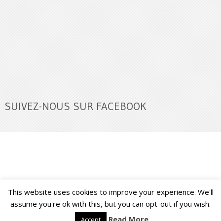
SUIVEZ-NOUS SUR FACEBOOK
This website uses cookies to improve your experience. We'll
Buzz Ultra
Copyright © 2026.
Back to Top ↑
assume you're ok with this, but you can opt-out if you wish.
Read More
Accept