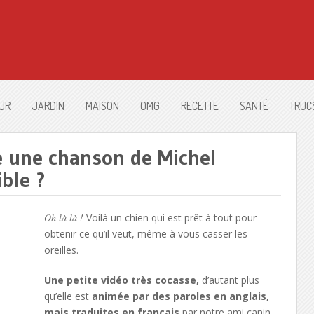
UR
JARDIN
MAISON
OMG
RECETTE
SANTÉ
TRUC
 une chanson de Michel
ible ?
Oh là là !
Voilà un chien qui est prêt à tout pour
obtenir ce qu’il veut, même à vous casser les
oreilles.
Une petite vidéo très cocasse,
d’autant plus
qu’elle est
animée par des paroles en anglais,
mais traduites en français
par notre ami canin.