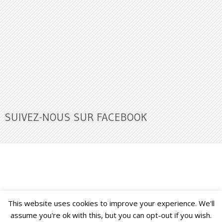
SUIVEZ-NOUS SUR FACEBOOK
This website uses cookies to improve your experience. We'll
Buzz Ultra
Copyright © 2026.
Back to Top ↑
assume you're ok with this, but you can opt-out if you wish.