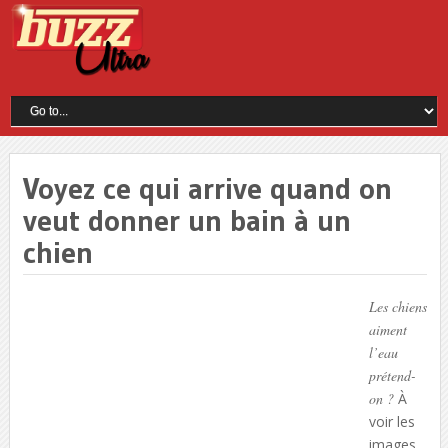
Voyez ce qui arrive quand on
veut donner un bain à un
chien
Les chiens
aiment
l’eau
prétend-
on ?
À
voir les
images