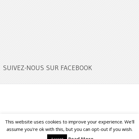
SUIVEZ-NOUS SUR FACEBOOK
This website uses cookies to improve your experience. We'll
Buzz Ultra
Copyright © 2026.
Back to Top ↑
assume you're ok with this, but you can opt-out if you wish.
Read More