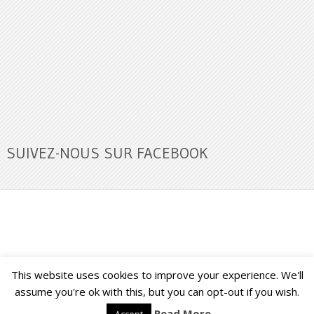
SUIVEZ-NOUS SUR FACEBOOK
This website uses cookies to improve your experience. We'll
Buzz Ultra
Copyright © 2026.
Back to Top ↑
assume you're ok with this, but you can opt-out if you wish.
Read More