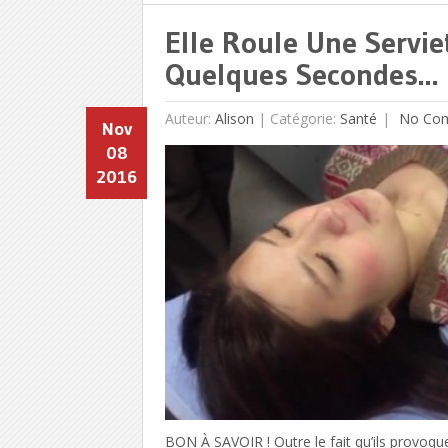
Elle Roule Une Servie
Quelques Secondes… L
Auteur:
Alison
|
Catégorie:
Santé
No Co
Nov
08
2016
BON À SAVOIR ! Outre le fait qu’ils provoque