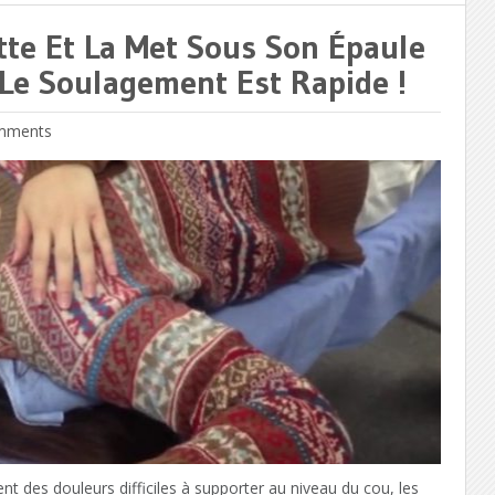
tte Et La Met Sous Son Épaule
e Soulagement Est Rapide !
mments
nt des douleurs difficiles à supporter au niveau du cou, les