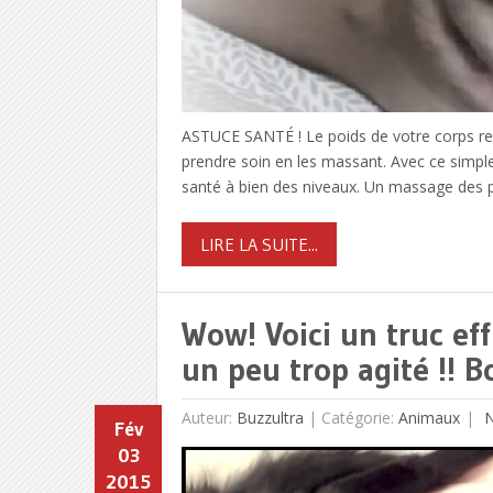
ASTUCE SANTÉ ! Le poids de votre corps rep
prendre soin en les massant. Avec ce simple
santé à bien des niveaux. Un massage des pi
LIRE LA SUITE...
Wow! Voici un truc ef
un peu trop agité !! Bo
Auteur:
Buzzultra
|
Catégorie:
Animaux
N
Fév
03
2015