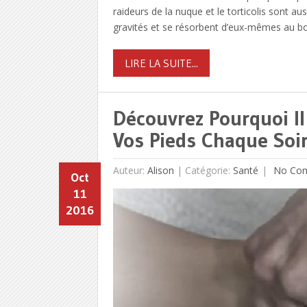
raideurs de la nuque et le torticolis sont a
gravités et se résorbent d’eux-mêmes au b
LIRE LA SUITE...
Découvrez Pourquoi Il
Vos Pieds Chaque Soi
Auteur:
Alison
|
Catégorie:
Santé
No Co
Oct
11
2016