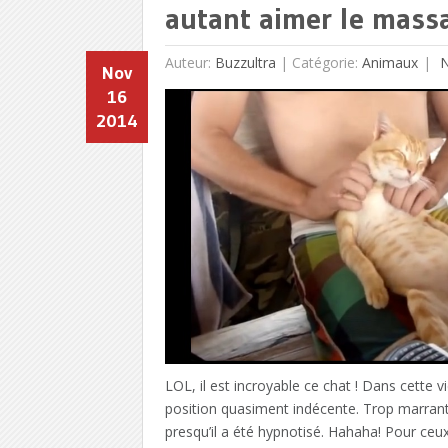
autant aimer le mass
Auteur:
Buzzultra
|
Catégorie:
Animaux
N
Nov
16
2014
LOL, il est incroyable ce chat ! Dans cette 
position quasiment indécente. Trop marrant c
presqu’il a été hypnotisé. Hahaha! Pour ceu