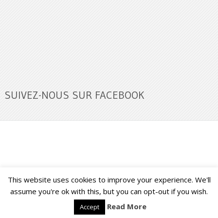
SUIVEZ-NOUS SUR FACEBOOK
This website uses cookies to improve your experience. We'll
Buzz Ultra
Copyright © 2026.
Back to Top ↑
assume you're ok with this, but you can opt-out if you wish.
Read More
Accept
Français
English
(
Anglais
)