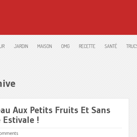
UR
JARDIN
MAISON
OMG
RECETTE
SANTÉ
TRUC
hive
au Aux Petits Fruits Et Sans
Estivale !
omments