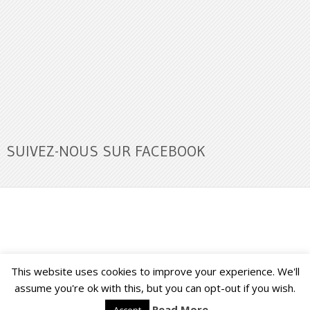
SUIVEZ-NOUS SUR FACEBOOK
This website uses cookies to improve your experience. We'll
Buzz Ultra
Copyright © 2026.
Back to Top ↑
assume you're ok with this, but you can opt-out if you wish.
Read More