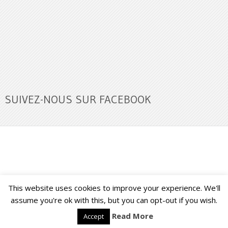
SUIVEZ-NOUS SUR FACEBOOK
This website uses cookies to improve your experience. We'll
Buzz Ultra
Copyright © 2026.
Back to Top ↑
assume you're ok with this, but you can opt-out if you wish.
Read More
Accept
Français
English
(
Anglais
)