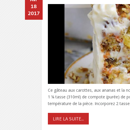
18
2017
Ce gâteau aux carottes, aux ananas et la n
1 ¼ tasse (310ml) de compote (purée) de p
température de la pièce. Incorporez 2 tasse
LIRE LA SUITE...