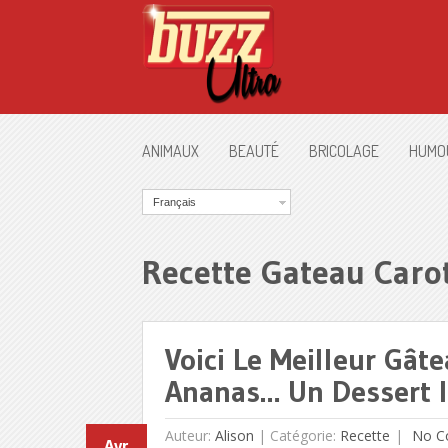
ANIMAUX
BEAUTÉ
BRICOLAGE
HUMO
Français
Recette Gateau Caro
Voici Le Meilleur Gât
Ananas… Un Dessert Ir
Auteur:
Alison
|
Catégorie:
Recette
No C
Avr