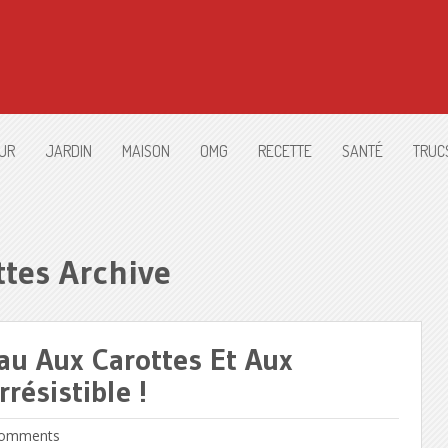
UR
JARDIN
MAISON
OMG
RECETTE
SANTÉ
TRUC
ttes Archive
eau Aux Carottes Et Aux
résistible !
omments