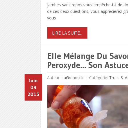
jambes sans repos vous empêche-t-il de dormi
de ces deux questions, vous apprécierez gra
vous
LIRE LA SUITE...
Elle Mélange Du Savo
Peroxyde… Son Astuce
Auteur:
LaGrenouille
|
Catégorie:
Trucs & A
Juin
09
2015