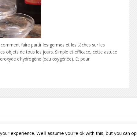
mment faire partir les germes et les tâches sur les
s objets de tous les jours. Simple et efficace, cette astuce
 peroxyde d’hydrogène (eau oxygénée). Et pour
our experience. We'll assume you're ok with this, but you can opt
Français
English
(
Anglais
)