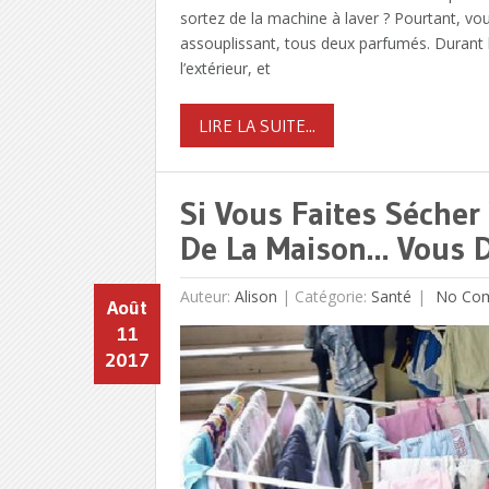
sortez de la machine à laver ? Pourtant, vo
assouplissant, tous deux parfumés. Durant l
l’extérieur, et
LIRE LA SUITE...
Si Vous Faites Sécher
De La Maison… Vous De
Auteur:
Alison
|
Catégorie:
Santé
No Co
Août
11
2017