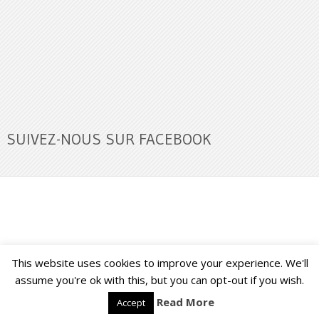
SUIVEZ-NOUS SUR FACEBOOK
This website uses cookies to improve your experience. We'll
Buzz Ultra
Copyright © 2026.
Back to Top ↑
assume you're ok with this, but you can opt-out if you wish.
Read More
Accept
Français
English
(
Anglais
)