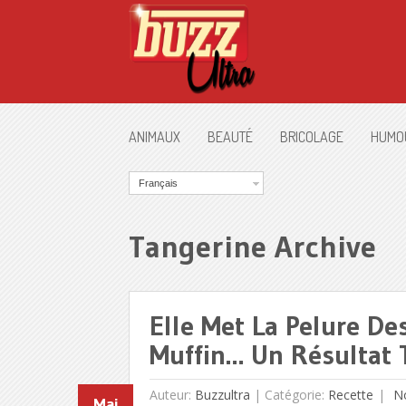
ANIMAUX
BEAUTÉ
BRICOLAGE
HUMO
Français
Tangerine Archive
Elle Met La Pelure D
Muffin… Un Résultat T
Auteur:
Buzzultra
|
Catégorie:
Recette
N
Mai