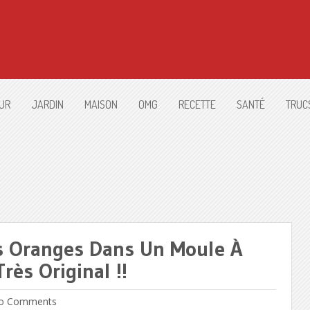
UR
JARDIN
MAISON
OMG
RECETTE
SANTÉ
TRUC
es Oranges Dans Un Moule À
rès Original !!
o Comments