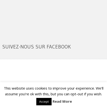
SUIVEZ-NOUS SUR FACEBOOK
This website uses cookies to improve your experience. We'll
Buzz Ultra
Copyright © 2026.
Back to Top ↑
assume you're ok with this, but you can opt-out if you wish.
Read More
Accept
Français
English
(
Anglais
)