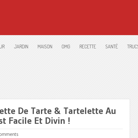
UR
JARDIN
MAISON
OMG
RECETTE
SANTÉ
TRUC
cette De Tarte & Tartelette Au
t Facile Et Divin !
omments