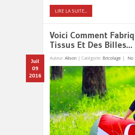
LIRE LA SUITE...
Voici Comment Fabriq
Tissus Et Des Billes… I
Auteur:
Alison
|
Catégorie:
Bricolage
No 
Juil
09
2016