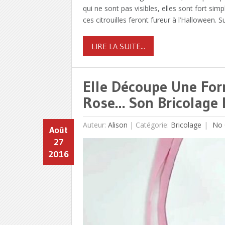
qui ne sont pas visibles, elles sont fort simpl
ces citrouilles feront fureur à l’Halloween.
LIRE LA SUITE...
Elle Découpe Une For
Rose… Son Bricolage E
Auteur:
Alison
|
Catégorie:
Bricolage
No 
Août
27
2016