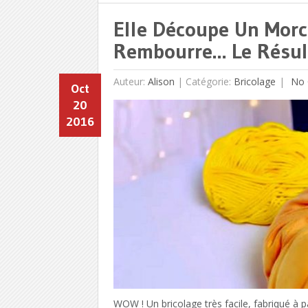
Elle Découpe Un Morc
Rembourre… Le Résult
Auteur:
Alison
|
Catégorie:
Bricolage
No 
Oct
20
2016
WOW ! Un bricolage très facile, fabriqué à p