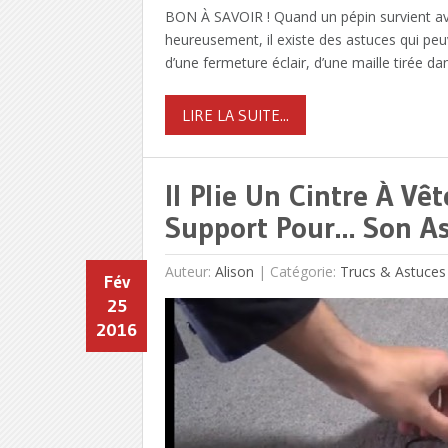
BON À SAVOIR ! Quand un pépin survient ave
heureusement, il existe des astuces qui peu
d’une fermeture éclair, d’une maille tirée dan
LIRE LA SUITE...
Il Plie Un Cintre À V
Support Pour… Son As
Auteur:
Alison
|
Catégorie:
Trucs & Astuces
Fév
25
2016