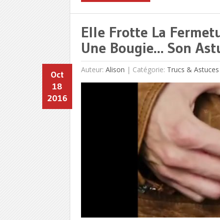
Elle Frotte La Fermet
Une Bougie… Son Astuc
Auteur:
Alison
|
Catégorie:
Trucs & Astuces
Oct
18
2016