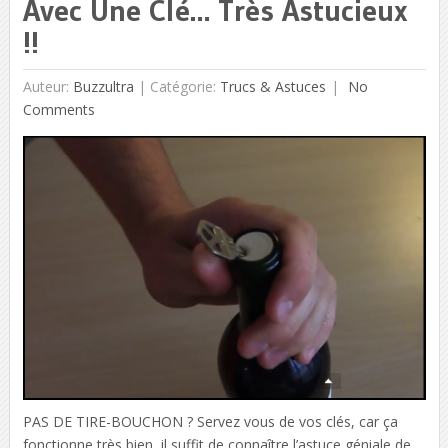
Avec Une Clé… Très Astucieux
!!
Auteur:
Buzzultra
|
Catégorie:
Trucs & Astuces
No
Comments
PAS DE TIRE-BOUCHON ? Servez vous de vos clés, car ça
fonctionne très bien, il suffit de connaître l’astuce géniale de