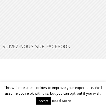
SUIVEZ-NOUS SUR FACEBOOK
This website uses cookies to improve your experience. We'll
Buzz Ultra
Copyright © 2026.
Back to Top ↑
assume you're ok with this, but you can opt-out if you wish.
Read More
Accept
Français
English
(
Anglais
)