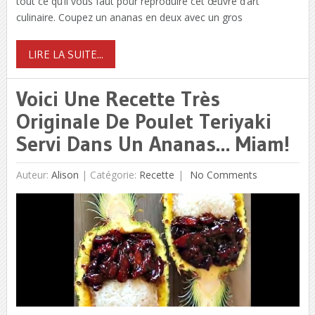
tout ce qu’il vous faut pour reproduire cet œuvre d’art
culinaire. Coupez un ananas en deux avec un gros
LIRE LA SUITE...
Voici Une Recette Très
Originale De Poulet Teriyaki
Servi Dans Un Ananas… Miam!
Auteur:
Alison
|
Catégorie:
Recette
No Comments