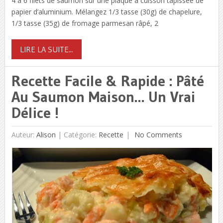
4 à 6 filets de saumon sur une plaque à cuisson tapissée de
papier d’aluminium. Mélangez 1/3 tasse (30g) de chapelure,
1/3 tasse (35g) de fromage parmesan râpé, 2
LIRE LA SUITE...
Recette Facile & Rapide : Pâté
Au Saumon Maison… Un Vrai
Délice !
Auteur:
Alison
|
Catégorie:
Recette
No Comments