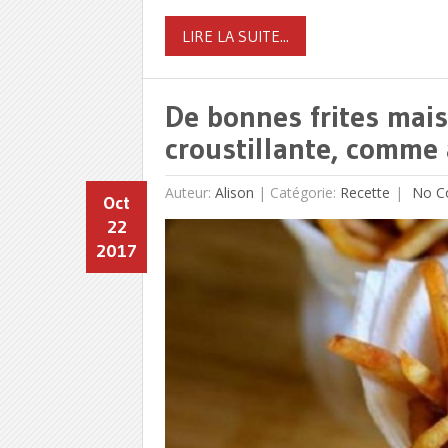
LIRE LA SUITE...
De bonnes frites mais
croustillante, comme 
Auteur:
Alison
|
Catégorie:
Recette
No C
Oct
22
2017