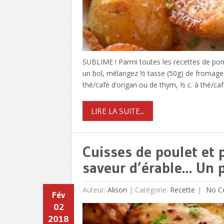
SUBLIME ! Parmi toutes les recettes de pomm
un bol, mélangez ½ tasse (50g) de fromage p
thé/café d’origan ou de thym, ½ c. à thé/caf
LIRE LA SUITE...
Cuisses de poulet et 
saveur d’érable… Un p
Auteur:
Alison
|
Catégorie:
Recette
No C
Fév
02
2018