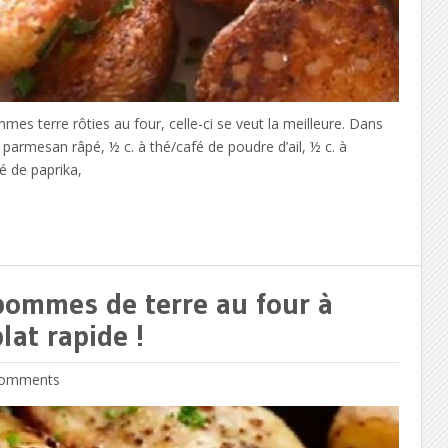
es terre rôties au four, celle-ci se veut la meilleure. Dans
armesan râpé, ½ c. à thé/café de poudre d’ail, ½ c. à
é de paprika,
pommes de terre au four à
lat rapide !
omments