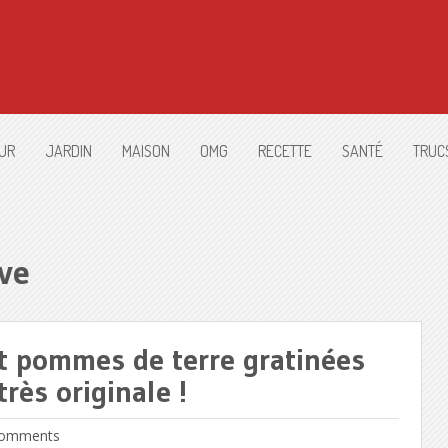
UR
JARDIN
MAISON
OMG
RECETTE
SANTÉ
TRUC
ve
et pommes de terre gratinées
rès originale !
omments