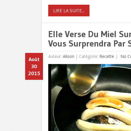
LIRE LA SUITE...
Elle Verse Du Miel S
Vous Surprendra Par S
Auteur:
Alison
|
Catégorie:
Recette
No C
Août
30
2015