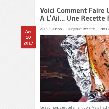
Voici Comment Faire 
À L’Ail… Une Recette F
Auteur:
Alison
|
Catégorie:
Recette
No C
Avr
10
2017
Le saumon, c’est tellement bon. Mais il est 