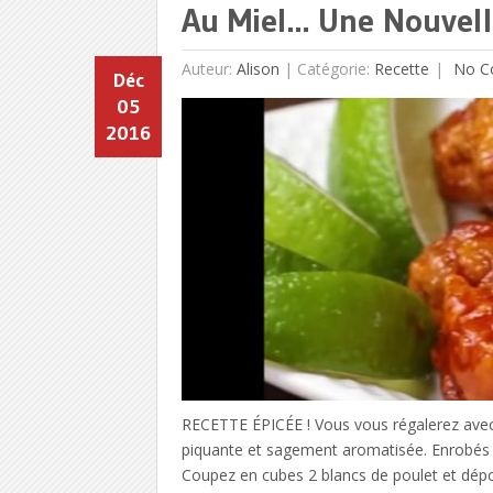
Au Miel… Une Nouvelle
Auteur:
Alison
|
Catégorie:
Recette
No C
Déc
05
2016
RECETTE ÉPICÉE ! Vous vous régalerez avec
piquante et sagement aromatisée. Enrobés de f
Coupez en cubes 2 blancs de poulet et dépo