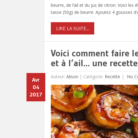
beurre, de l’ail et du jus de citron. Voici le
tasse (50g) de beurre. Ajoutez 4 gousses d’
LIRE LA SUITE...
Voici comment faire l
et à l’ail… une recette
Auteur:
Alison
|
Catégorie:
Recette
No C
Avr
04
2017