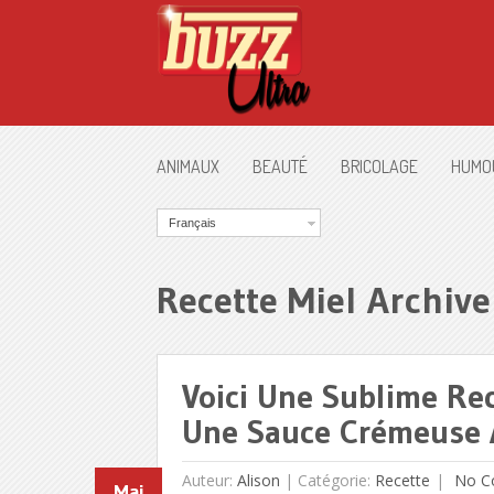
ANIMAUX
BEAUTÉ
BRICOLAGE
HUMO
Français
Recette Miel Archive
Voici Une Sublime Rec
Une Sauce Crémeuse À
Auteur:
Alison
|
Catégorie:
Recette
No C
Mai