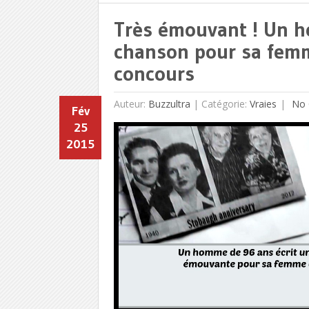
Très émouvant ! Un h
chanson pour sa femm
concours
Auteur:
Buzzultra
|
Catégorie:
Vraies
No 
Fév
25
2015