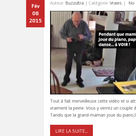
Auteur:
Buzzultra
|
Catégorie:
Vraies
No 
Fév
08
2015
Tout à fait merveilleuse cette vidéo et si at
vraiment la peine. Vous y verrez un couple 
Tandis que la grand-maman joue du piano,l
LIRE LA SUITE...