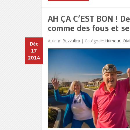
AH ÇA C’EST BON ! Des
comme des fous et se
Auteur:
Buzzultra
|
Catégorie:
Humour
,
OM
Déc
17
2014