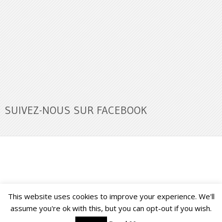
SUIVEZ-NOUS SUR FACEBOOK
This website uses cookies to improve your experience. We'll
Buzz Ultra
Copyright © 2026.
Back to Top ↑
assume you're ok with this, but you can opt-out if you wish.